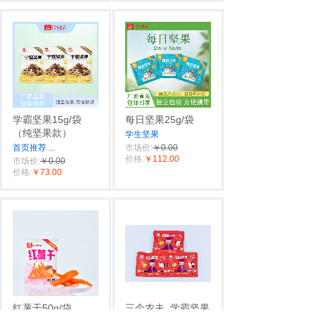
学霸坚果15g/袋
每日坚果25g/袋
（纯坚果款）
学生坚果
首页推荐
...
市场价:
￥0.00
价格:
￥112.00
市场价:
￥0.00
价格:
￥73.00
红薯干50g/袋
三个农夫
学霸坚果